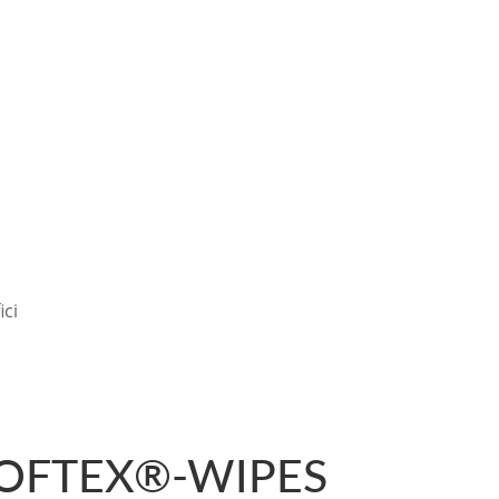
Per saperne di più!
ici
OFTEX®-WIPES