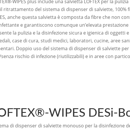
EX®-WIPES plus include una salvietta LOFTEX per la pulizia 
il ritrattamento del sistema di dispenser di salviette, 100% 
ES, anche questa salvietta è composta da fibre che non con
infettante e garantiscono comunque un’elevata prestazione 
ente la pulizia e la disinfezione sicura e igienica di oggetti e 
dali, case di cura, studi medici, laboratori, cucine, aree san
entari. Doppio uso del sistema di dispenser di salviette per l
senza rischio di infezione (riutilizzabili) e in aree con parti
OFTEX®-WIPES DESi-B
ema di dispenser di salviette monouso per la disinfezione del