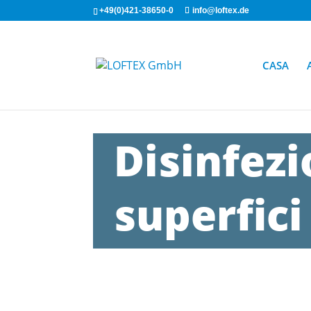
+49(0)421-38650-0
info@loftex.de
CASA
Disinfezi
superfici