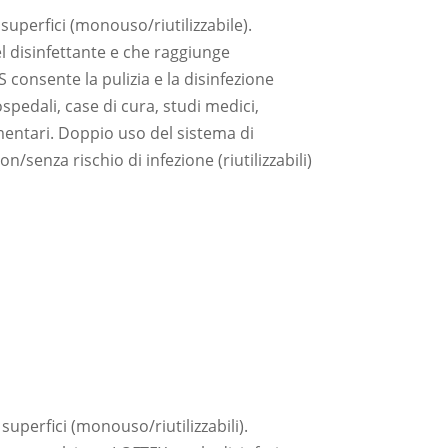
superfici (monouso/riutilizzabile).
el disinfettante e che raggiunge
onsente la pulizia e la disinfezione
 ospedali, case di cura, studi medici,
imentari. Doppio uso del sistema di
on/senza rischio di infezione (riutilizzabili)
superfici (monouso/riutilizzabili).