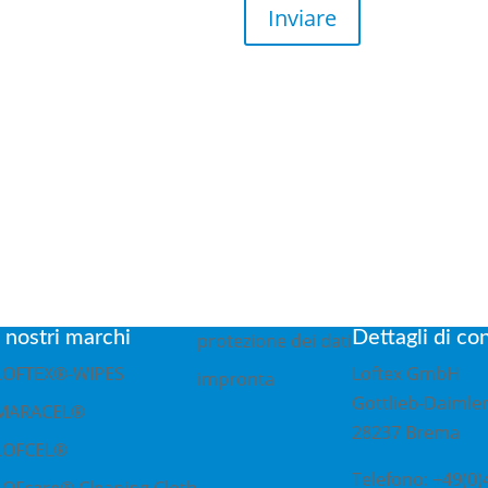
Inviare
, 28237 Bremen
I nostri marchi
Dettagli di co
protezione dei dati
LOFTEX®-WIPES
Loftex GmbH
impronta
Gottlieb-Daimler
MARACEL®
28237 Brema
LOFCEL®
Telefono: +49(0