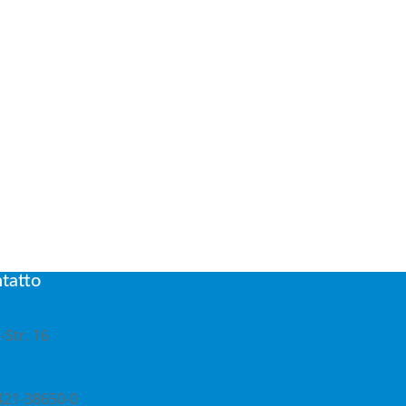
ntatto
-Str. 16
)421-38650-0