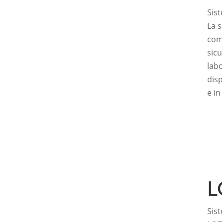
Sist
La s
com
sicu
labo
disp
e in
L
Sist