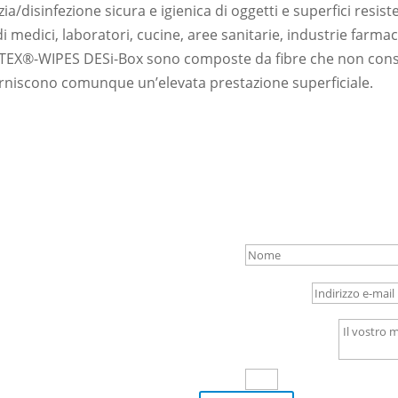
zia/disinfezione sicura e igienica di oggetti e superfici resiste
i medici, laboratori, cucine, aree sanitarie, industrie farmac
TEX®-WIPES DESi-Box sono composte da fibre che non consuma
orniscono comunque un’elevata prestazione superficiale.
di sentirvi!
Nome
Indirizzo e-mail
Il vostro messaggio
8 + 7
=