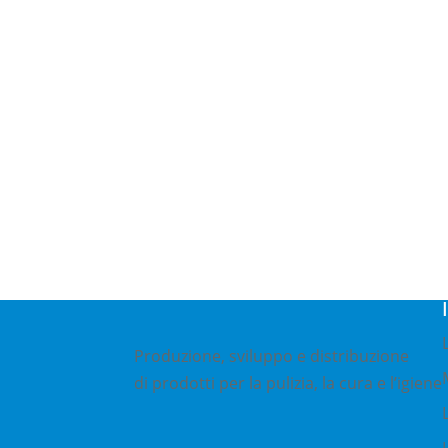
+49 (0) 4 21/3 86 50 – 0
Gottlieb-Daimler-Str. 16
Produzione, sviluppo e distribuzione
di prodotti per la pulizia, la cura e l’igiene