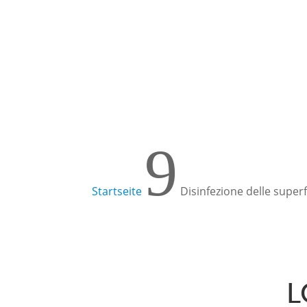
Per saperne di più!
9
Startseite
Disinfezione delle superf
L