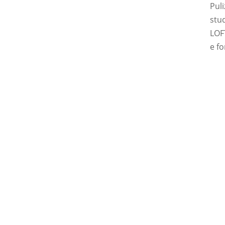
Puli
stud
LOF
e f
Non vediamo l’ora 
info@loftex.de