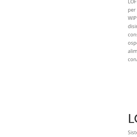
LOFT
per 
WIP
dis
cons
ospe
alim
con/
L
Sist