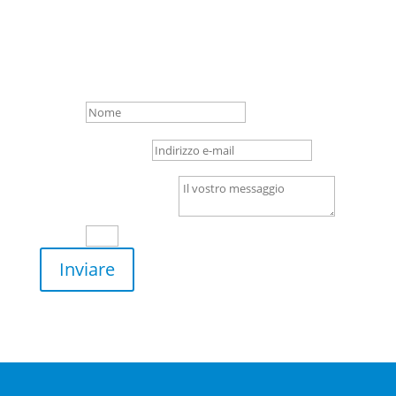

Gottlieb-Daimler-Str. 16,
28237 Bremen
Nome
Indirizzo e-mail
Il vostro messaggio
1 + 1
=
Inviare