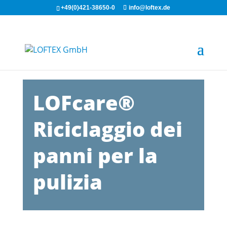
+49(0)421-38650-0
info@loftex.de
LOFcare®
Riciclaggio dei
panni per la
pulizia