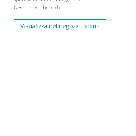
Gesundheitsbereich.
Visualizza nel negozio online
ritorno all'incontinenza
Wir freuen uns auf
Ihre Nachricht!

info@loftex.de

+49 (0) 4 21/3 86 50 – 0