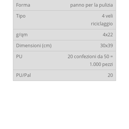
panno per la pulizia
4 veli
riciclaggio
4x22
30x39
20 confezioni da 50 =
1.000 pezzi
20