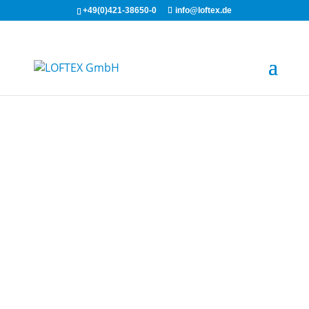
+49(0)421-38650-0
info@loftex.de
LOFTEX®-
WIPES DESi-
Box