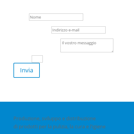
Nome
Indirizzo e-mail
Il vostro messaggio
14 + 9
=
Invia
Produzione, sviluppo e distribuzione
di prodotti per la pulizia, la cura e l’igiene