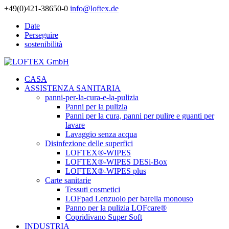
+49(0)421-38650-0
info@loftex.de
Date
Perseguire
sostenibilità
CASA
ASSISTENZA SANITARIA
panni-per-la-cura-e-la-pulizia
Panni per la pulizia
Panni per la cura, panni per pulire e guanti per
lavare
Lavaggio senza acqua
Disinfezione delle superfici
LOFTEX®-WIPES
LOFTEX®-WIPES DESi-Box
LOFTEX®-WIPES plus
Carte sanitarie
Tessuti cosmetici
LOFpad Lenzuolo per barella monouso
Panno per la pulizia LOFcare®
Copridivano Super Soft
INDUSTRIA