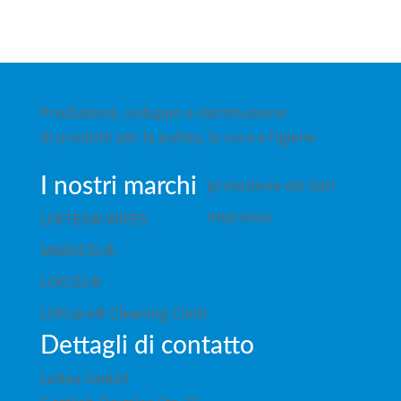
Produzione, sviluppo e distribuzione
di prodotti per la pulizia, la cura e l’igiene
I nostri marchi
protezione dei dati
impronta
LOFTEX®-WIPES
MARACEL®
LOFCEL®
LOFcare® Cleaning Cloth
Dettagli di contatto
Loftex GmbH