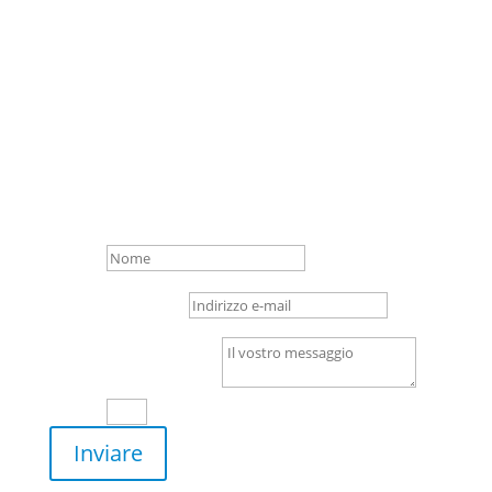
+49 (0) 4 21/3 86 50 – 0
Gottlieb-Daimler-Str. 16,
28237 Bremen
Nome
Indirizzo e-mail
Il vostro messaggio
1 + 7
=
Inviare