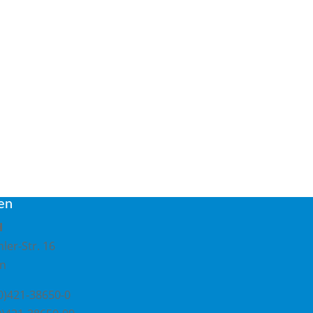
en
H
ler-Str. 16
en
(0)421-38650-0