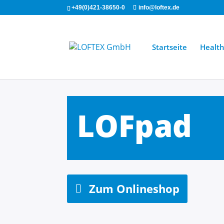
+49(0)421-38650-0
info@loftex.de
Startseite
Healt
LOFpad
Zum Onlineshop