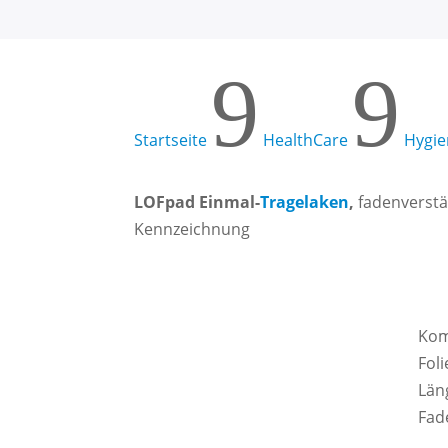
9
9
Startseite
HealthCare
Hygie
LOFpad Einmal-
Tragelaken
,
fadenverstär
Kennzeichnung
Kom
Fol
Län
Fad