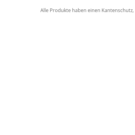
Alle Produkte haben einen Kantenschutz, 
Wir freuen uns au
Nachricht!
info@loftex.de