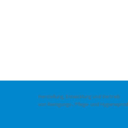
+49 (0) 4 21/3 86 50 – 0
Gottlieb-Daimler-Str. 16
Herstellung, Entwicklung und Vertrieb
von Reinigungs-, Pflege- und Hygienepro