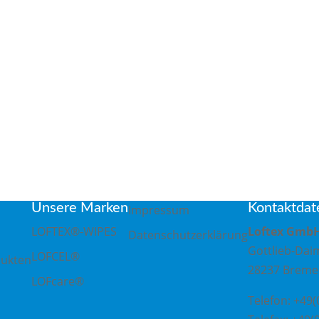
, 28237 Bremen
Unsere Marken
Kontaktdat
Impressum
LOFTEX®-WIPES
Loftex Gmb
Datenschutzerklärung
Gottlieb-Daim
LOFCEL®
dukten
28237 Brem
LOFcare®
Telefon: +49