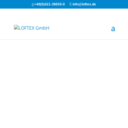
+49(0)421-38650-0
info@loftex.de